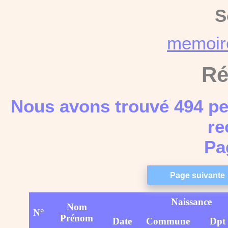
S
memoi
Ré
Nous avons trouvé 494 pe
re
Pa
Naissance
Nom
N°
Prénom
Date
Commune
Dpt