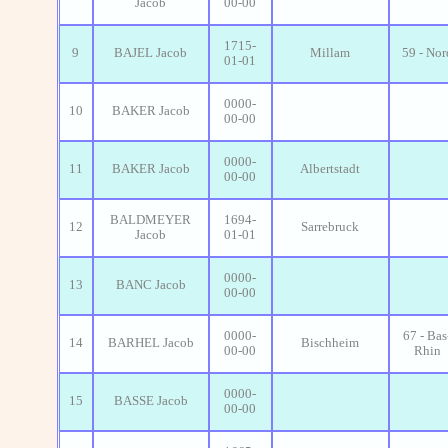
Jacob
00-00
1715-
9
BAJEL Jacob
Millam
59 - Nor
01-01
0000-
10
BAKER Jacob
00-00
0000-
11
BAKER Jacob
Albertstadt
00-00
BALDMEYER
1694-
12
Sarrebruck
Jacob
01-01
0000-
13
BANC Jacob
00-00
0000-
67 - Bas
14
BARHEL Jacob
Bischheim
00-00
Rhin
0000-
15
BASSE Jacob
00-00