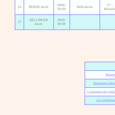
0000-
57 -
24
BEKER Jacob
Hilbesheim
00-00
Mosell
BELLINGER
0000-
25
Jacob
00-00
Répert
Annuaires télép
L’annuaire des jard
Les guillotin