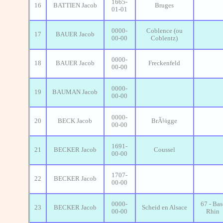
1665-
16
BATTIEN Jacob
Bruges
01-01
0000-
Coblence (ou
17
BAUER Jacob
00-00
Coblentz)
0000-
18
BAUER Jacob
Freckenfeld
00-00
0000-
19
BAUMAN Jacob
00-00
0000-
20
BECK Jacob
BrÃ¼gge
00-00
1691-
21
BECKER Jacob
Coussel
00-00
1707-
22
BECKER Jacob
00-00
0000-
67 - Bas
23
BECKER Jacob
Scheid en Alsace
00-00
Rhin