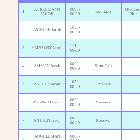
ACKERMANN
0000-
68 - Hau
1
Rouffach
JACOB
00-00
Rhin
1685-
2
AICHLER Jacob
00-00
1715-
3
AMBROSY Jacob
00-00
0000-
4
AMMAN Jacob
Saint-Gall
00-00
1659-
5
ANDRES Jacob
Cracovie
00-00
0000-
6
ANSPACH Jacob
Mayence
00-00
0000-
7
ANTHON Jacob
Kreiswal
00-00
AUGHELMAN
0000-
8